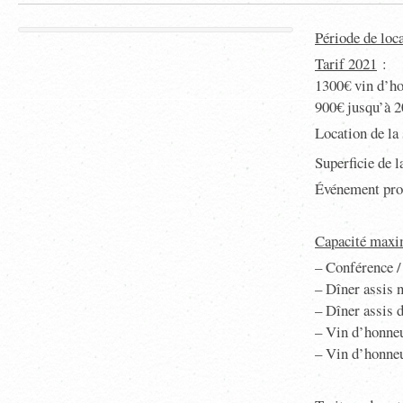
Période de loc
Tarif 2021
:
1300€ vin d’ho
900€ jusqu’à 
Location de la 
Superficie de l
Événement prof
Capacité max
– Conférence /
– Dîner assis 
– Dîner assis 
– Vin d’honneu
– Vin d’honneu