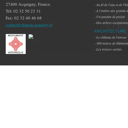
27400 Acquigny, France.
- Au fil de l'eau et de l'hi
Tél: 02 32 50 23 31
- À l'ombre des grands 
- Un parfum de poésie
Fax: 02 32 40 46 68
- Des arbres exceptionne
contact@chateau-acquigny.fr
ARCHITECTURE
- Le château de l'amour
- 300 mètres de bâtimen
- Les trésors cachés