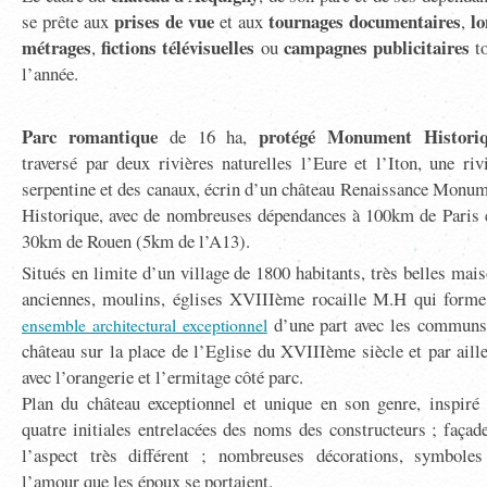
prises de vue
tournages documentaires
lo
se prête aux
et aux
,
métrages
fictions télévisuelles
campagnes publicitaires
,
ou
to
l’année.
Parc romantique
protégé Monument Histori
de 16 ha,
traversé par deux rivières naturelles l’Eure et l’Iton, une riv
serpentine et des canaux, écrin d’un château Renaissance Monu
Historique, avec de nombreuses dépendances à 100km de Paris 
30km de Rouen (5km de l’A13).
Situés en limite d’un village de 1800 habitants, très belles mai
anciennes, moulins, églises XVIIIème rocaille M.H qui form
d’une part avec les communs
ensemble architectural exceptionnel
château sur la place de l’Eglise du XVIIIème siècle et par aill
avec l’orangerie et l’ermitage côté parc.
Plan du château exceptionnel et unique en son genre, inspiré
quatre initiales entrelacées des noms des constructeurs ; façad
l’aspect très différent ; nombreuses décorations, symboles
l’amour que les époux se portaient.