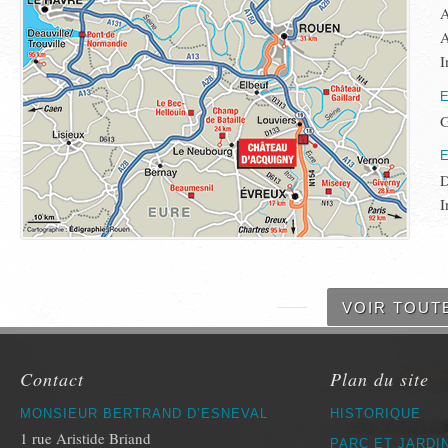
A
A
I
G
D
I
VOIR TOUT
Contact
Plan du site
MONSIEUR BERTRAND D’ESNEVAL
HISTORIQUE
1 rue Aristide Briand
PARC ET JARDI